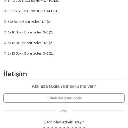
Embraco ERU2 80 HSP (1/4 Hp LB..
Embraco EGAS 90 HLR (1/4+ Hp L..
6x6 Bakır Boru İzolesi 1/4 (2 ..
6x10 Bakır Boru İzolesi 3/8 (2..
6x12 Bakır Boru İzolesi 1/2 (2..
6x15 Bakır Boru İzolesi 5/8 (2..
İletişim
Aklınıza takılan bir soru mu var?
Bizimle İletişime Geçin
veya
Çağrı Merkezimizi arayın