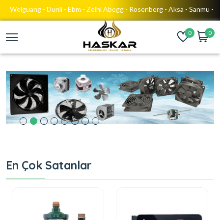
Weiguang - Dunli - Ebm - Zeihl Abegg - Rosenberg - Aksa - Sanmu -
Evco - Enda - Ake - Ako - Dixell - Drc - Eliwell - Lae - General - Emco -
General - Frio
0
0
Arçelik - Beko - Bosch - Siemens - Profilo - Ariston - Hotpoint - Altus -
Elitech
Embraco - Cubigel - Wento - Walton - Frio - General - Huayi - Jiaxipera -
Grundig - Lg - Samsung - Elektrolux - Philips - Vestel - Regal - Finlux
Zmc - Techsun - Dorin - Bitzer - Zingfa - Panasonic - Sanyo - Daikin -
Copeland - Toshiba - Hitachi - Lg - Kulthorn - Danfoss - Secop -
Tecumseh - Frascold
En Çok Satanlar