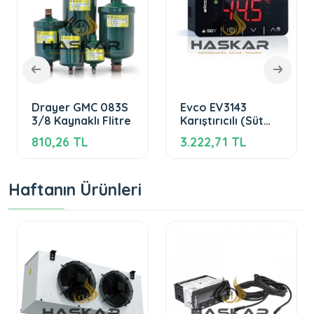
Drayer GMC 083S
Evco EV3143
3/8 Kaynaklı Flitre
Karıştırıcılı (Süt
Tankı İçin) Dijital
810,26 TL
3.222,71 TL
Termostat
Haftanın Ürünleri