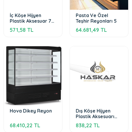
İç Köşe Hijyen
Pasta Ve Özel
Plastik Aksesuar 7
Teşhir Reyonları 5
Cm (3 mt olarak)
571,58 TL
64.681,49 TL
Hova Dikey Reyon
Dış Köşe Hijyen
Plastik Aksesuarı
6x12 Cm (6 mt
68.410,22 TL
838,22 TL
olarak)