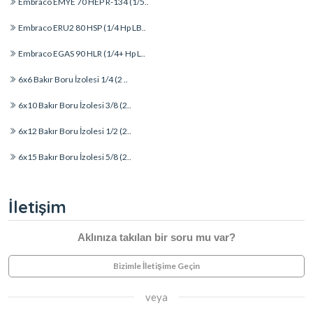
Embraco EMYE 70 HEP R-134 (1/5..
Embraco ERU2 80 HSP (1/4 Hp LB..
Embraco EGAS 90 HLR (1/4+ Hp L..
6x6 Bakır Boru İzolesi 1/4 (2 ..
6x10 Bakır Boru İzolesi 3/8 (2..
6x12 Bakır Boru İzolesi 1/2 (2..
6x15 Bakır Boru İzolesi 5/8 (2..
İletişim
Aklınıza takılan bir soru mu var?
Bizimle İletişime Geçin
veya