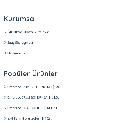
Kurumsal
Gizlilik ve Güvenlik Politikası
Satış Sözleşmesi
Hakkımızda
Popüler Ürünler
Embraco EMYE 70 HEP R-134 (1/5..
Embraco ERU2 80 HSP (1/4 Hp LB..
Embraco EGAS 90 HLR (1/4+ Hp L..
6x6 Bakır Boru İzolesi 1/4 (2 ..