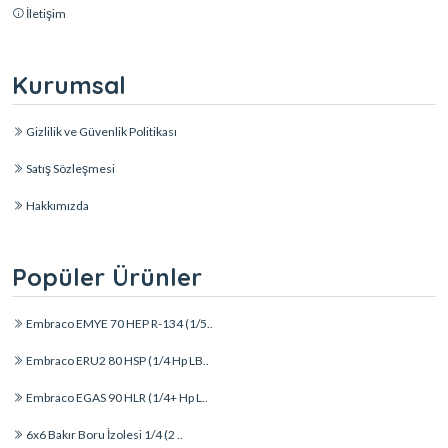
İletişim
Kurumsal
Gizlilik ve Güvenlik Politikası
Satış Sözleşmesi
Hakkımızda
Popüler Ürünler
Embraco EMYE 70 HEP R-134 (1/5..
Embraco ERU2 80 HSP (1/4 Hp LB..
Embraco EGAS 90 HLR (1/4+ Hp L..
6x6 Bakır Boru İzolesi 1/4 (2 ..