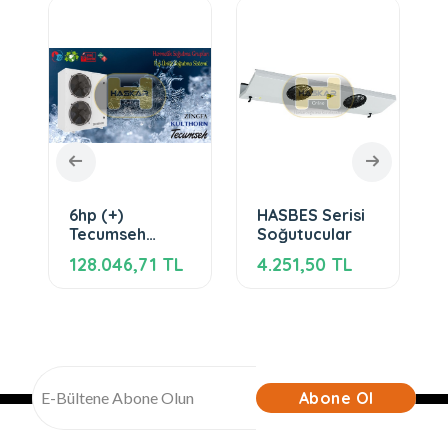
6hp (+)
HASBES Serisi
Tecumseh
Soğutucular
Kompresörlü
128.046,71 TL
4.251,50 TL
Yüksek Basınç
Soğutma Dış
Ünite 380V
R404a
Abone Ol