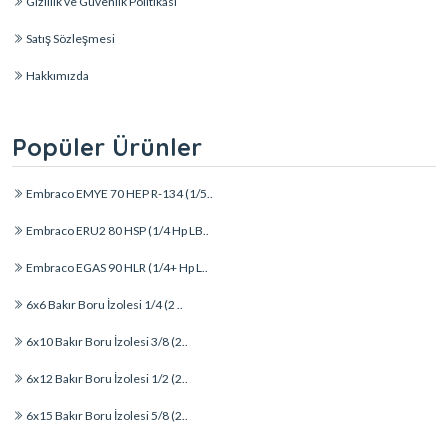
Gizlilik ve Güvenlik Politikası
Satış Sözleşmesi
Hakkımızda
Popüler Ürünler
Embraco EMYE 70 HEP R-134 (1/5..
Embraco ERU2 80 HSP (1/4 Hp LB..
Embraco EGAS 90 HLR (1/4+ Hp L..
6x6 Bakır Boru İzolesi 1/4 (2 ..
6x10 Bakır Boru İzolesi 3/8 (2..
6x12 Bakır Boru İzolesi 1/2 (2..
6x15 Bakır Boru İzolesi 5/8 (2..